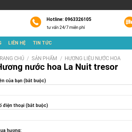
Hotline: 0963326105
tư vấn 24/7 miễn phí
G
LIÊN HỆ
TIN TỨC
RANG CHỦ
/
SẢN PHẨM
/
HƯƠNG LIỆU NƯỚC HOA
Hương nước hoa La Nuit tresor
ên của bạn (bắt buộc)
ố điện thoại (bắt buộc)
ua hương: