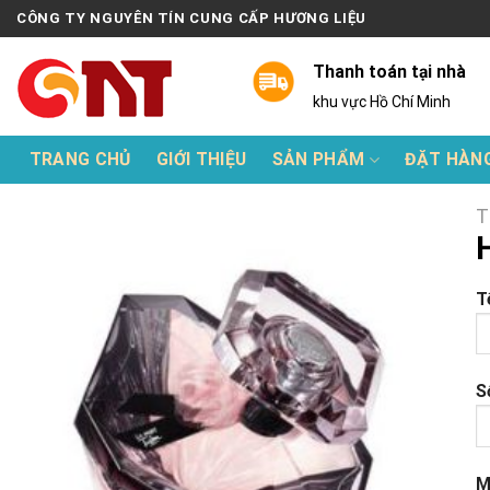
Skip
CÔNG TY NGUYÊN TÍN CUNG CẤP HƯƠNG LIỆU
to
content
Thanh toán tại nhà
khu vực Hồ Chí Minh
TRANG CHỦ
GIỚI THIỆU
SẢN PHẨM
ĐẶT HÀN
T
T
S
M