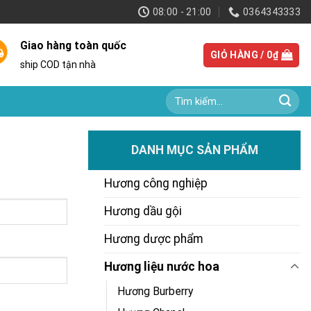
08:00 - 21:00
0364343333
Giao hàng toàn quốc
GIỎ HÀNG /
0
₫
ship COD tận nhà
Tìm
kiếm:
DANH MỤC SẢN PHẨM
Hương công nghiệp
Hương dầu gội
Hương dược phẩm
Hương liệu nước hoa
Hương Burberry